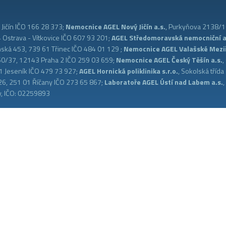
Jičín IČO 166 28 373;
Nemocnice AGEL Nový Jičín a.s.
, Purkyňova 2138/16
Ostrava - Vítkovice IČO 607 93 201;
AGEL Středomoravská nemocniční a
nská 453, 739 61 Třinec IČO 484 01 129 ;
Nemocnice AGEL Valašské Meziří
 560/37, 12143 Praha 2 IČO 259 03 659;
Nemocnice AGEL Český Těšín a.s.
,
1 Jeseník IČO 479 73 927;
AGEL Hornická poliklinika s.r.o.
, Sokolská tříd
26, 251 01 Říčany IČO 273 65 867;
Laboratoře AGEL Ústí nad Labem a.s.
, IČO: 02259893