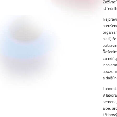
Zažívac
střední
Nejpravd
narušen
organism
platí, ž
potravin
Řešením 
zaměňuje
intolera
upozorňu
a další 
Laborat
V labora
semena, 
aloe, ar
třtinový