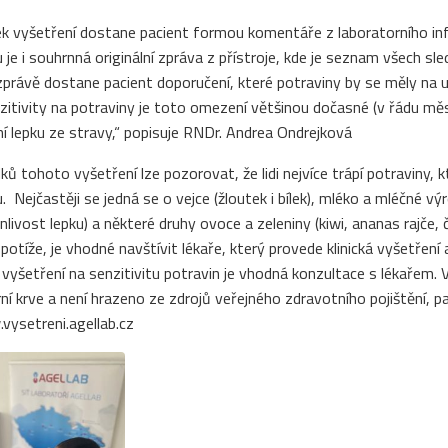
ek vyšetření dostane pacient formou komentáře z laboratorního i
 je i souhrnná originální zpráva z přístroje, kde je seznam všech s
zprávě dostane pacient doporučení, které potraviny by se měly na ur
zitivity na potraviny je toto omezení většinou dočasné (v řádu měsíc
í lepku ze stravy,“ popisuje RNDr. Andrea Ondrejková
ků tohoto vyšetření lze pozorovat, že lidi nejvíce trápí potraviny,
ku. Nejčastěji se jedná se o vejce (žloutek i bílek), mléko a mléčné výr
livost lepku) a některé druhy ovoce a zeleniny (kiwi, ananas rajče
 potíže, je vhodné navštívit lékaře, který provede klinická vyšetření
vyšetření na senzitivitu potravin je vhodná konzultace s lékařem. V
rní krve a není hrazeno ze zdrojů veřejného zdravotního pojištění, p
vysetreni.agellab.cz