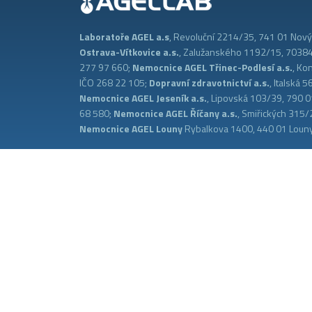
Laboratoře AGEL a.s
, Revoluční 2214/35, 741 01 Nový 
Ostrava-Vítkovice a.s.
, Zalužanského 1192/15, 70384 
277 97 660;
Nemocnice AGEL Třinec-Podlesí a.s.
, Ko
IČO 268 22 105;
Dopravní zdravotnictví a.s.
, Italská
Nemocnice AGEL Jeseník a.s.
, Lipovská 103/39, 790 0
68 580;
Nemocnice AGEL Říčany a.s.
, Smiřických 315/
Nemocnice AGEL Louny
Rybalkova 1400, 440 01 Louny
2026 © Všechna práva vyhrazena. AGEL a.s.
Tato webová stránka používá cookies
Zavřít
Tato webová stránka používá cookies
cs
Nastavení všech služeb