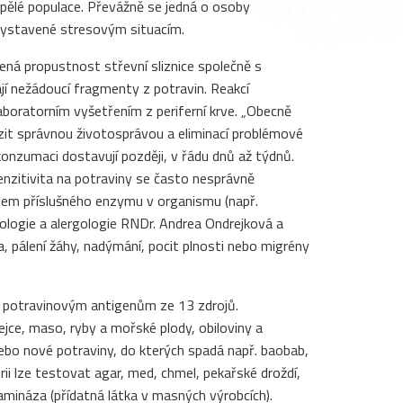
spělé populace. Převážně se jedná o osoby
 vystavené stresovým situacím.
ená propustnost střevní sliznice společně s
í nežádoucí fragmenty z potravin. Reakcí
laboratorním vyšetřením z periferní krve. „Obecně
omezit správnou životosprávou a eliminací problémové
 konzumaci dostavují později, v řádu dnů až týdnů.
enzitivita na potraviny se často nesprávně
citem příslušného enzymu v organismu (např.
unologie a alergologie RNDr. Andrea Ondrejková a
a, pálení žáhy, nadýmání, pocit plnosti nebo migrény
7 potravinovým antigenům ze 13 zdrojů.
vejce, maso, ryby a mořské plody, obiloviny a
 nebo nové potraviny, do kterých spadá např. baobab,
orii lze testovat agar, med, chmel, pekařské droždí,
amináza (přídatná látka v masných výrobcích).