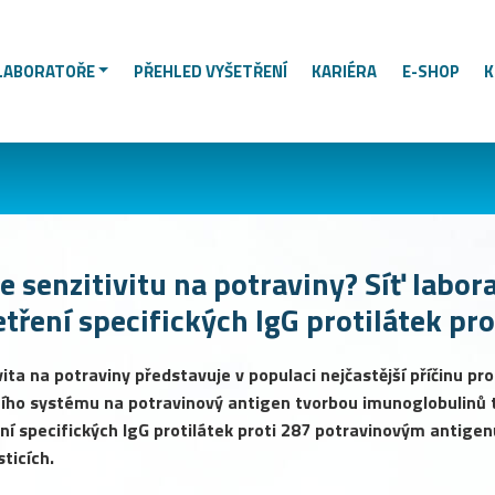
LABORATOŘE
PŘEHLED VYŠETŘENÍ
KARIÉRA
E-SHOP
K
e senzitivitu na potraviny? Síť labor
etření specifických IgG protilátek pr
vita na potraviny představuje v populaci nejčastější příčinu pr
ího systému na potravinový antigen tvorbou imunoglobulinů 
ní specifických IgG protilátek proti 287 potravinovým antig
ticích.