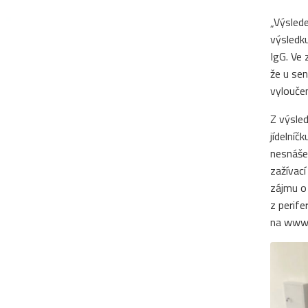
„Výsled
výsledku
IgG. Ve 
že u sen
vyloučen
Z výsled
jídelníč
nesnášen
zažívací
zájmu o 
z perife
na www.