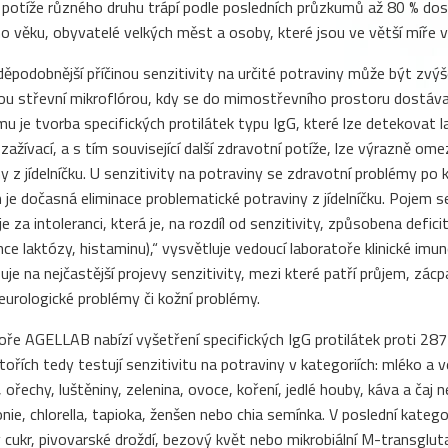
í potíže různého druhu trápí podle posledních průzkumů až 80 % do
ho věku, obyvatelé velkých měst a osoby, které jsou ve větší míře
ěpodobnější příčinou senzitivity na určité potraviny může být zvýš
ou střevní mikroflórou, kdy se do mimostřevního prostoru dostávaj
u je tvorba specifických protilátek typu IgG, které lze detekovat 
e zažívací, a s tím související další zdravotní potíže, lze výrazně 
y z jídelníčku. U senzitivity na potraviny se zdravotní problémy po
je dočasná eliminace problematické potraviny z jídelníčku. Pojem s
 za intoleranci, která je, na rozdíl od senzitivity, způsobena defi
nce laktózy, histaminu),“ vysvětluje vedoucí laboratoře klinické im
je na nejčastější projevy senzitivity, mezi které patří průjem, zácp
neurologické problémy či kožní problémy.
oře AGELLAB nabízí vyšetření specifických IgG protilátek proti 28
tořích tedy testují senzitivitu na potraviny v kategoriích: mléko a 
ořechy, luštěniny, zelenina, ovoce, koření, jedlé houby, káva a čaj
onie, chlorella, tapioka, ženšen nebo chia semínka. V poslední kateg
 cukr, pivovarské droždí, bezový květ nebo mikrobiální M-transglut