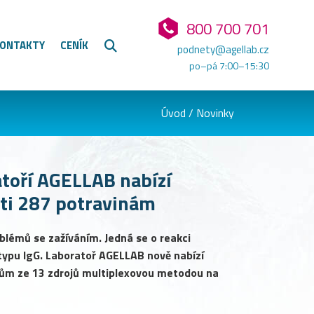
800 700 701
ONTAKTY
CENÍK
podnety@agellab.cz
po–pá 7:00–15:30
Úvod
/
Novinky
atoří AGELLAB nabízí
oti 287 potravinám
oblémů se zažíváním. Jedná se o reakci
typu IgG. Laboratoř AGELLAB nově nabízí
enům ze 13 zdrojů multiplexovou metodou na