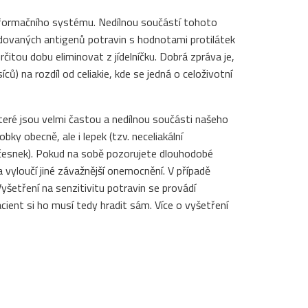
nformačního systému. Nedílnou součástí tohoto
ledovaných antigenů potravin s hodnotami protilátek
čitou dobu eliminovat z jídelníčku. Dobrá zpráva je,
ů) na rozdíl od celiakie, kde se jedná o celoživotní
 které jsou velmi častou a nedílnou součásti našeho
obky obecně, ale i lepek (tzv. neceliakální
, česnek). Pokud na sobě pozorujete dlouhodobé
 a vyloučí jiné závažnější onemocnění. V případě
yšetření na senzitivitu potravin se provádí
acient si ho musí tedy hradit sám. Více o vyšetření