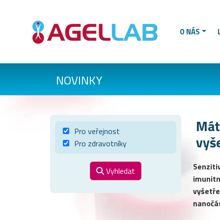
O NÁS
NOVINKY
Mát
Pro veřejnost
vyš
Pro zdravotníky
Senziti
Vyhledat
imunitn
vyšetře
nanočás