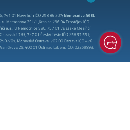
, 741 01 Nový Jičín IČO 258 86 207;
Nemocnice AGEL
.s.
, Mathonova 291/1,Krasice 796 04 Prostějov IČO
čí a.s.,
U Nemocnice 980, 757 01 Valašské Meziříčí
 Ostravská 783, 737 01 Český Těšín IČO 258 97 551;
a 2587/81, Moravská Ostrava, 702 00 Ostrava IČO 476
, Vaníčkova 25, 400 01 Ústí nad Labem, IČO: 02259893,
with ❤️ by
&
Nastavení cookies
Ochrana osobních údajů