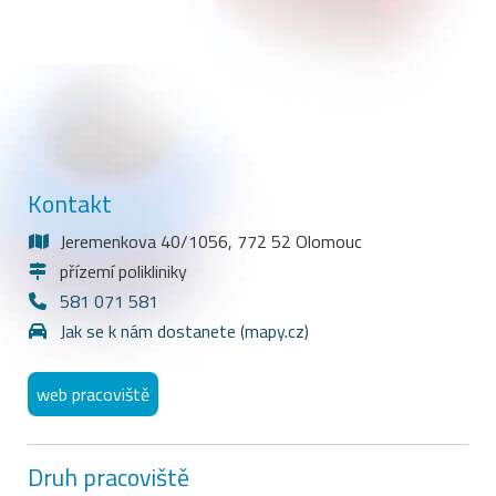
Kontakt
Jeremenkova 40/1056, 772 52 Olomouc
přízemí polikliniky
581 071 581
Jak se k nám dostanete (mapy.cz)
web pracoviště
Druh pracoviště