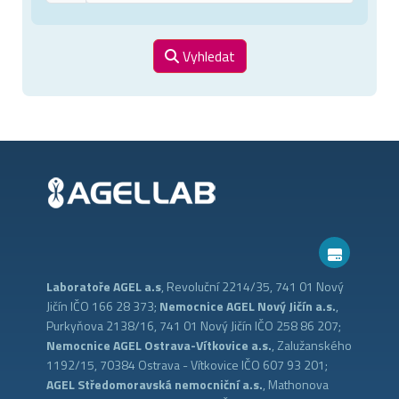
Vyhledat
Laboratoře AGEL a.s
, Revoluční 2214/35, 741 01 Nový
Jičín IČO 166 28 373;
Nemocnice AGEL Nový Jičín a.s.
,
Purkyňova 2138/16, 741 01 Nový Jičín IČO 258 86 207;
Nemocnice AGEL Ostrava-Vítkovice a.s.
, Zalužanského
1192/15, 70384 Ostrava - Vítkovice IČO 607 93 201;
AGEL Středomoravská nemocniční a.s.
, Mathonova