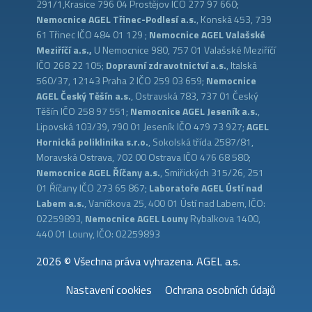
291/1,Krasice 796 04 Prostějov IČO 277 97 660;
Nemocnice AGEL Třinec-Podlesí a.s.
, Konská 453, 739
61 Třinec IČO 484 01 129 ;
Nemocnice AGEL Valašské
Meziříčí a.s.,
U Nemocnice 980, 757 01 Valašské Meziříčí
IČO 268 22 105;
Dopravní zdravotnictví a.s.
, Italská
560/37, 12143 Praha 2 IČO 259 03 659;
Nemocnice
AGEL Český Těšín a.s.
, Ostravská 783, 737 01 Český
Těšín IČO 258 97 551;
Nemocnice AGEL Jeseník a.s.
,
Lipovská 103/39, 790 01 Jeseník IČO 479 73 927;
AGEL
Hornická poliklinika s.r.o.
, Sokolská třída 2587/81,
Moravská Ostrava, 702 00 Ostrava IČO 476 68 580;
Nemocnice AGEL Říčany a.s.
, Smiřických 315/26, 251
01 Říčany IČO 273 65 867;
Laboratoře AGEL Ústí nad
Labem a.s.
, Vaníčkova 25, 400 01 Ústí nad Labem, IČO:
02259893,
Nemocnice AGEL Louny
Rybalkova 1400,
440 01 Louny, IČO: 02259893
2026 © Všechna práva vyhrazena. AGEL a.s.
Nastavení cookies
Ochrana osobních údajů